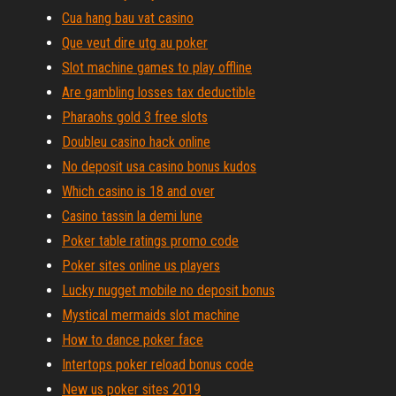
Cua hang bau vat casino
Que veut dire utg au poker
Slot machine games to play offline
Are gambling losses tax deductible
Pharaohs gold 3 free slots
Doubleu casino hack online
No deposit usa casino bonus kudos
Which casino is 18 and over
Casino tassin la demi lune
Poker table ratings promo code
Poker sites online us players
Lucky nugget mobile no deposit bonus
Mystical mermaids slot machine
How to dance poker face
Intertops poker reload bonus code
New us poker sites 2019