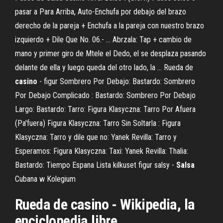
pasar a Para Arriba, Auto-Enchufa por debajo del brazo
derecho de la pareja + Enchufa a la pareja con nuestro brazo
izquierdo + Dile Que No. 06.- ... Abrzala: Tap + cambio de
mano y primer giro de Mtele el Dedo, el se desplaza pasando
delante de ella y luego queda del otro lado, la ... Rueda de
casino
- figur Sombrero Por Debajo: Bastardo: Sombrero
Por Debajo Complicado : Bastardo: Sombrero Por Debajo
Largo: Bastardo: Tarro: Figura Klasyczna: Tarro Por Afuera
(Pa'fuera) Figura Klasyczna: Tarro Sin Soltarla : Figura
Klasyczna: Tarro y dile que no: Yanek Revilla: Tarro y
Esperamos: Figura Klasyczna: Taxi: Yanek Revilla: Thalia:
Bastardo: Tiempo Espana Lista kilkuset figur salsy -
Salsa
Cubana w Kolegium
Rueda de
casino
- Wikipedia, la
enciclopedia libre