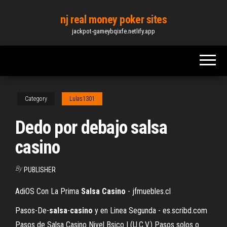
Skip
nj real money poker sites
to
jackpot-gameybqixfe.netlify.app
the
content
Category
Lulas1301
Dedo por debajo salsa
casino
By
PUBLISHER
AdiOS Con La Prima
Salsa
Casino
- jfmuebles.cl
Pasos-De-
salsa
-
casino
y en Linea Segunda - es.scribd.com
Pasos de Salsa Casino Nivel Bsico I (U.C.V.) Pasos solos o