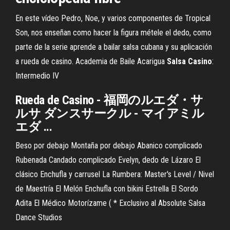
En este vídeo Pedro, Noe, y varios componentes de Tropical
Son, nos enseñan como hacer la figura métele el dedo, como
parte de la serie aprende a bailar salsa cubana y su aplicación
a rueda de casino. Academia de Baile Acarigua
Salsa
Casino
:
Intermedio IV
Rueda de Casino - 福岡のルエダ・サ
ルサ ダンスサークル - マイアミル
エダ ...
Beso por debajo Montaña por debajo Abanico complicado
Rubenada Candado complicado Evelyn, dedo de Lázaro El
clásico Enchufla y carrusel La Rumbera: Master's Level / Nivel
de Maestría El Melón Enchufla con bikini Estrella El Sordo
Adita El Médico Motorízame ( * Exclusivo al Absolute Salsa
Dance Studios